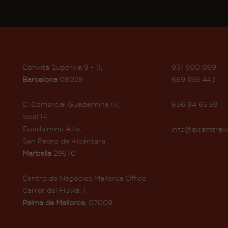
Conxita Supervia 9 - 11,
931 600 069
Barcelona
08028
669 955 443
C. Comercial Guadalmina IV,
636 84 65 58
local 14,
Guadalmina Alta,
info@alcamtrav
San Pedro de Alcántara,
Marbella
29670
Centro de Negocios Mallorca Office
Carrer del Fluvià, 1
Palma de Mallorca
, 07009