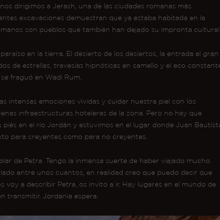
os dirigimos a Jerash, una de las ciudades romanas más
entes excavaciones demuestran que ya estaba habitada en la
manos son pueblos que también han dejado su impronta cultural
araíso en la tierra. El desierto de los desiertos, la entrada al gran
dos de estrellas, travesías hipnóticas en camello y el eco constant
a se fraguó en Wadi Rum.
s intensas emociones vividas y cuidar nuestra piel con los
buenas infraestructuras hoteleras de la zona. Pero no hay que
 piés en el río Jordán y estuvimos en el lugar donde Juan Bautist
nto para creyentes como para no creyentes.
hablar de Petra. Tengo la inmensa suerte de haber viajado mucho.
colado entre unos cuantos, en realidad creo que puedo decir que
voy a describir Petra, os invito a ir. Hay lugares en el mundo de
 transmitir. Jordania espera.