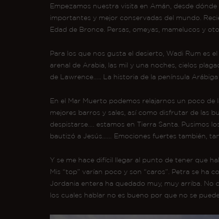
Empezamos nuestra visita en Amán, desde dónde n
importantes y mejor conservadas del mundo. Reci
Edad de Bronce. Persas, omeyas, mamelucos y oto
Para los que nos gusta el desierto, Wadi Rum es el p
arenal de Arabia, las mil y una noches, cielos plaga
de Lawrence….. La historia de la península Arábig
En el Mar Muerto podemos relajarnos un poco de la
mejores barros y sales, así como disfrutar de las 
despistarse…. estamos en Tierra Santa. Pusimos los
bautizó a Jesús…… Emociones fuertes también, ta
Y se me hace difícil llegar al punto de tener que 
Mis “top” varían poco y son “caros”. Petra se ha 
Jordania entera ha quedado muy, muy arriba. No os 
los cuales hablar no es bueno por que no se pueden