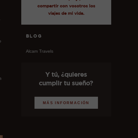
compartir con vosotros los
viajes de mi vida.
.
BLOG
e
Alcam Travels
Y tú, ¿quieres
a
cumplir tu sueño?
MÁS INFORMACIÓN